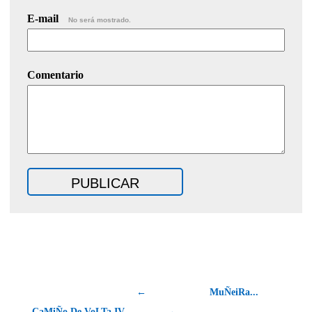
E-mail
No será mostrado.
Comentario
←
MuÑeiRa...
CaMiÑo De VoLTa IV
→