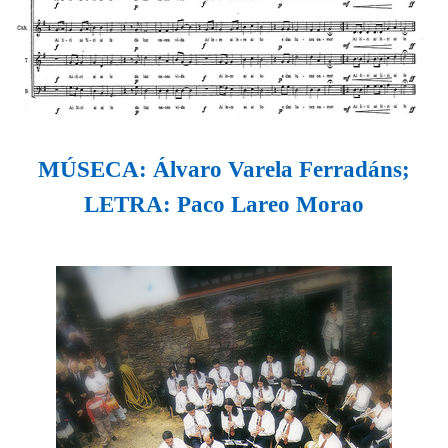
MÚSECA: Álvaro Varela Ferradáns;
LETRA: Paco Lareo Morao