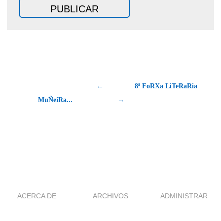
←
8ª FoRXa LiTeRaRia
MuÑeiRa...
→
ACERCA DE
ARCHIVOS
ADMINISTRAR