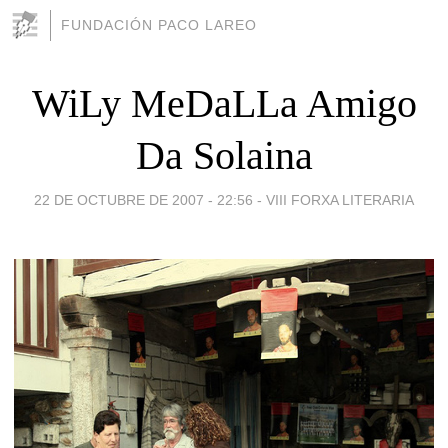
FUNDACIÓN PACO LAREO
WiLy MeDaLLa Amigo
Da Solaina
22 DE OCTUBRE DE 2007 - 22:56
-
VIII FORXA LITERARIA