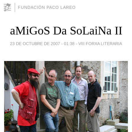
FUNDACIÓN PACO LAREO
aMiGoS Da SoLaiNa II
23 DE OCTUBRE DE 2007 - 01:38
-
VIII FORXA LITERARIA