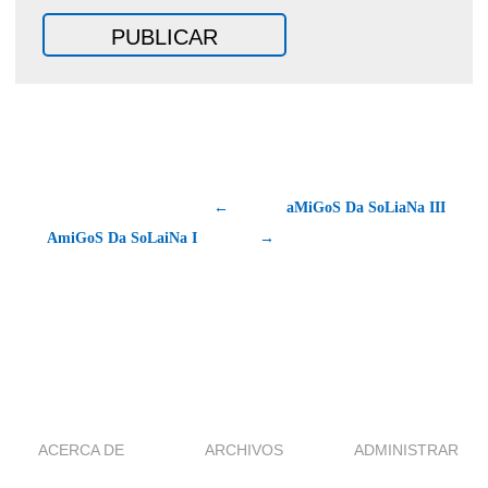
←
aMiGoS Da SoLiaNa III
AmiGoS Da SoLaiNa I
→
ACERCA DE
ARCHIVOS
ADMINISTRAR