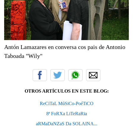
Antón Lamazares en conversa cos pais de Antonio
Taboada "Wily"
OTROS ARTÍCULOS EN ESTE BLOG:
ReCiTaL MúSiCo-PoéTiCO
8ª FoRXa LiTeRaRia
aRMaDaNZaS Da SOLAINA...