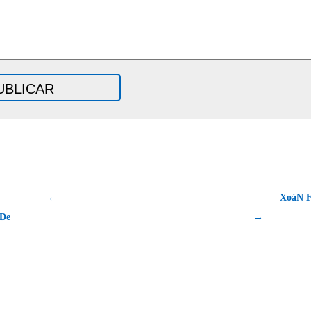
←
XoáN 
De
→