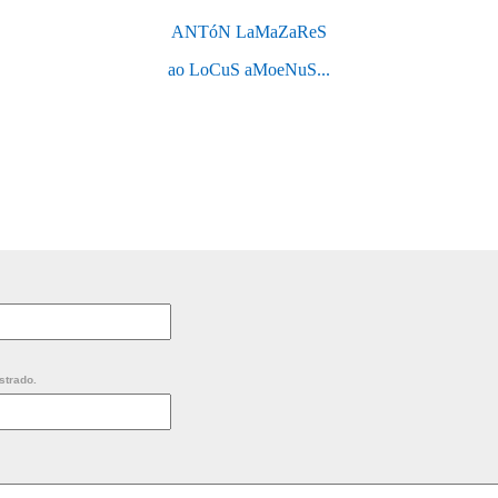
ANTóN LaMaZaReS
ao LoCuS aMoeNuS...
strado.