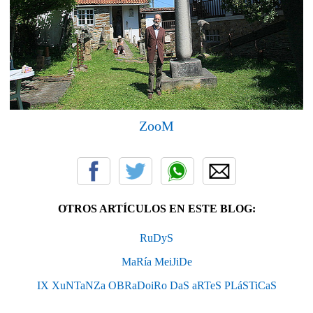
ZooM
OTROS ARTÍCULOS EN ESTE BLOG:
RuDyS
MaRía MeiJiDe
IX XuNTaNZa OBRaDoiRo DaS aRTeS PLáSTiCaS