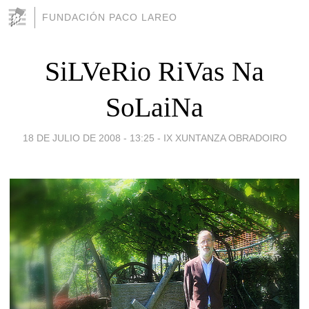
FUNDACIÓN PACO LAREO
SiLVeRio RiVas Na
SoLaiNa
18 DE JULIO DE 2008 - 13:25
-
IX XUNTANZA OBRADOIRO