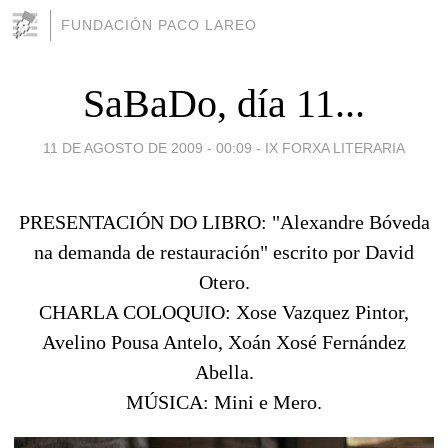
FUNDACIÓN PACO LAREO
SaBaDo, día 11...
11 DE AGOSTO DE 2009 - 00:09
-
IX FORXA LITERARIA
PRESENTACIÓN DO LIBRO: "Alexandre Bóveda
na demanda de restauración" escrito por David
Otero.
CHARLA COLOQUIO: Xose Vazquez Pintor,
Avelino Pousa Antelo, Xoán Xosé Fernández
Abella.
MÚSICA: Mini e Mero.