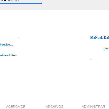
←
MaNueL DaN
oético...
por 
nimo e Ulises
→
ACERCA DE
ARCHIVOS
ADMINISTRAR