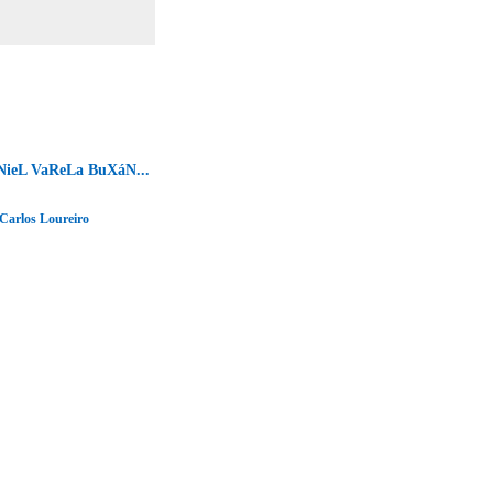
ieL VaReLa BuXáN...
Carlos Loureiro