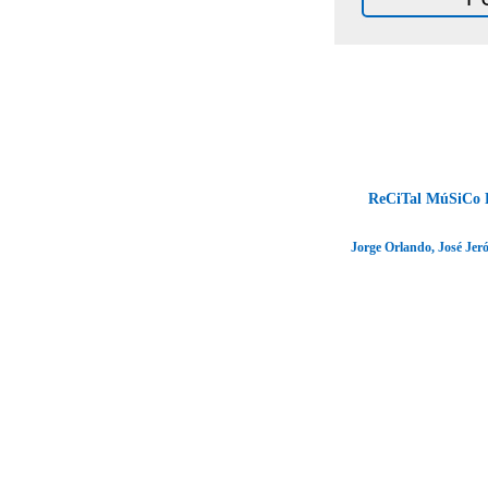
ReCiTal MúSiCo P
Jorge Orlando, José Jeró