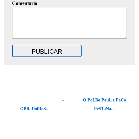
Comentario
←
O PoLBo PauL e PaCo
OBRaDoiRoS...
PeSTaNa...
→