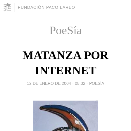
FUNDACIÓN PACO LAREO
PoeSía
MATANZA POR
INTERNET
12 DE ENERO DE 2004 - 05:32
-
POESÍA