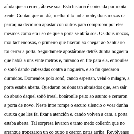
aínda que a cerren, ábrese soa. Esta historia é coñecida por moita
xente. Contan que un día, mellor dito unha noite, dous mozos da
parroquia decidiron apostar con outros para comprobar por eles
mesmos como era i so de que a porta se abría soa. Os dous mozos,
moi fachendosos, o primeiro que fixeron ao chegar ao Santuario
foi cerrar a porta. Seguidamete apostáronse detrás dunha nogueira
que había a uns vinte metros e, mirando en fite para ela, entroulles
o sonó dando cabezadas contra a nogueira, e ao fin quedaron
durmidos. Domeados polo sonó, cando espertan, velaí o milagre, a
porta estaba aberta. Quedaron os dous tan abraiados que, sen saír
do abraio daquel soñó irreal, botáronlle peito ao asunto e cerraron
a porta de novo. Neste intre rompe o escuro silencio o voar dunha
curuxa que lies fai fixar a atención e, cando volven a cara, a porta
estaba aberta. Tal sorpresa levaron e tanto medo collerón que no
arranque tropezaron un co outro e caeron patas arriba. Revólvense