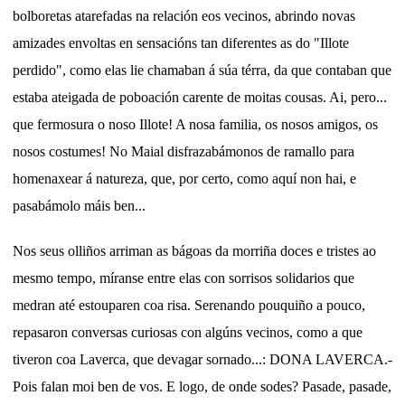
bolboretas atarefadas na relación eos vecinos, abrindo novas
amizades envoltas en sensacións tan diferentes as do "Illote
perdido", como elas lie chamaban á súa térra, da que contaban que
estaba ateigada de poboación carente de moitas cousas. Ai, pero...
que fermosura o noso Illote! A nosa familia, os nosos amigos, os
nosos costumes! No Maial disfrazabámonos de ramallo para
homenaxear á natureza, que, por certo, como aquí non hai, e
pasabámolo máis ben...
Nos seus olliños arriman as bágoas da morriña doces e tristes ao
mesmo tempo, míranse entre elas con sorrisos solidarios que
medran até estouparen coa risa. Serenando pouquiño a pouco,
repasaron conversas curiosas con algúns vecinos, como a que
tiveron coa Laverca, que devagar sornado...: DONA LAVERCA.-
Pois falan moi ben de vos. E logo, de onde sodes? Pasade, pasade,