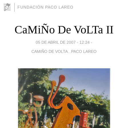
FUNDACIÓN PACO LAREO
CaMiÑo De VoLTa II
05 DE ABRIL DE 2007 - 12:24
-
CAMIÑO DE VOLTA...PACO LAREO