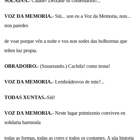
SOLAINA.-
Calade! Deixade os comentarios!...
VOZ DA MEMORIA.-
Siii... son eu a Voz da Memoria, non...
non paredes
de voar porque vén a noite e vos non sodes das bolboretas que
teñen luz propia.
OBRADOIRO.-
(Susurrando.) Cachifa! como trona!
VOZ DA MEMORIA.-
Lembrádesvos de min?...
TODAS XUNTAS.-
Siii!
VOZ DA MEMORIA.-
Neste lugar primixenio conviven en
solidaria harmonía
todas as formas, todas as cores e todos os costumes. A súa historia