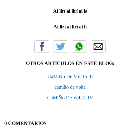
Ai lirí ai lirí ai le
Ai lirí ai lirí ai lí
OTROS ARTÍCULOS EN ESTE BLOG:
CaMiÑo De VoLTa III
camiño de volta
CaMiÑo De VoLTa IV
0 COMENTARIOS