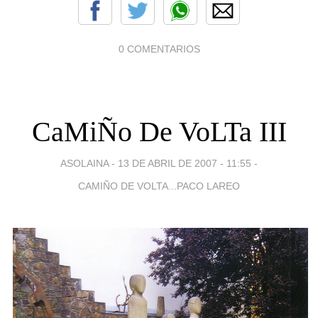
0 COMENTARIOS
CaMiÑo De VoLTa III
ASOLAINA -
13 DE ABRIL DE 2007 - 11:55
-
CAMIÑO DE VOLTA...PACO LAREO