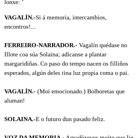
lonxe: ’
VAGALÍN.-
Si á memoria, intercambios,
encontros!...
FERREIRO-NARRADOR.-
Vagalín quédase no
Illote coa súa Solaina; adícanse a plantar
margaridiñas. Co paso do tempo nacen os filliños
esperados, algún deles tina luz propia coma o pai.
VAGALÍN.-
(Moi emocionado.) Bolboretas que
aluman!
SOLAINA.
-E o futuro dun pasado feliz.
VOZ DA MEMORIA.-
Agradézovos moito que lie