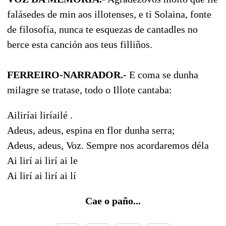
falásedes de min aos illotenses, e ti Solaina, fonte
de filosofía, nunca te esquezas de cantadles no
berce esta canción aos teus filliños.
FERREIRO-NARRADOR.-
E coma se dunha
milagre se tratase, todo o Illote cantaba:
Ailiríai liríailé .
Adeus, adeus, espina en flor dunha serra;
Adeus, adeus, Voz. Sempre nos acordaremos déla
Ai lirí ai lirí ai le
Ai lirí ai lirí ai lí
Cae o paño...