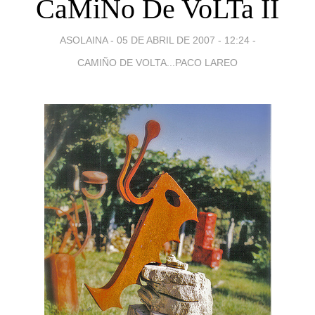
CaMiÑo De VoLTa II
ASOLAINA -
05 DE ABRIL DE 2007 - 12:24
-
CAMIÑO DE VOLTA...PACO LAREO