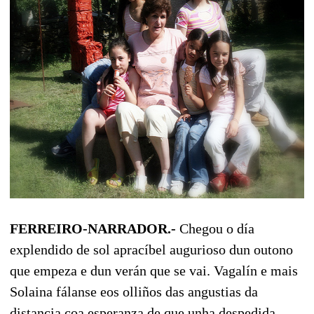
FERREIRO-NARRADOR.-
Chegou o día
explendido de sol apracíbel augurioso dun outono
que empeza e dun verán que se vai. Vagalín e mais
Solaina fálanse eos olliños das angustias da
distancia coa esperanza de que unha despedida