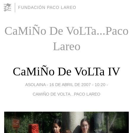
FUNDACIÓN PACO LAREO
CaMiÑo De VoLTa...Paco
Lareo
CaMiÑo De VoLTa IV
ASOLAINA -
16 DE ABRIL DE 2007 - 10:20
-
CAMIÑO DE VOLTA...PACO LAREO