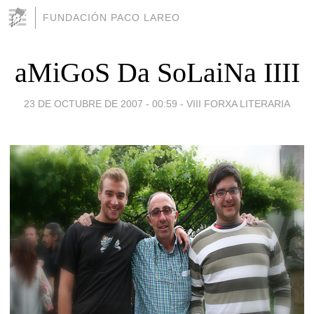
FUNDACIÓN PACO LAREO
aMiGoS Da SoLaiNa IIII
23 DE OCTUBRE DE 2007 - 00:59
-
VIII FORXA LITERARIA