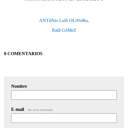
ANTóNio LuíS OLiVeiRa,
Raúl GóMeZ
0 COMENTARIOS
Nombre
E-mail
No será mostrado.