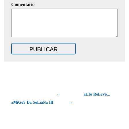
Comentario
←
aLTo ReLeVo...
aMiGoS Da SoLiaNa III
→