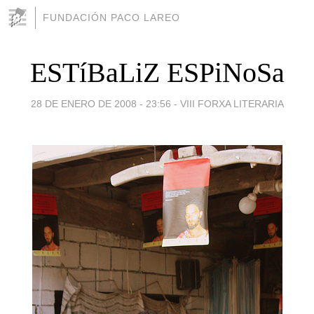
FUNDACIÓN PACO LAREO
ESTíBaLiZ ESPiNoSa
28 DE ENERO DE 2008 - 23:56
-
VIII FORXA LITERARIA