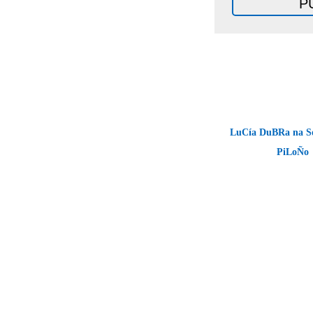
LuCía DuBRa na S
PiLoÑo