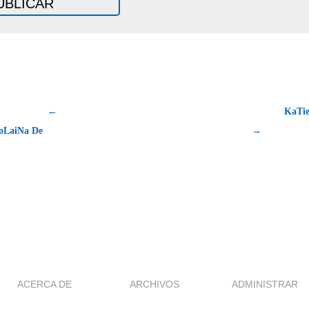
←
KaTi
oLaiNa De
→
ACERCA DE
ARCHIVOS
ADMINISTRAR