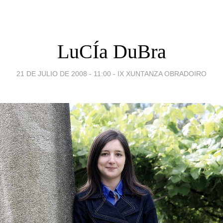
LuCÍa DuBra
21 DE JULIO DE 2008 - 11:00
-
IX XUNTANZA OBRADOIRO