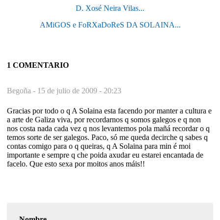
D. Xosé Neira Vilas...
AMiGOS e FoRXaDoReS DA SOLAINA...
1 COMENTARIO
Begoña -
15 de julio de 2009 - 20:23
Gracias por todo o q A Solaina esta facendo por manter a cultura e
a arte de Galiza viva, por recordarnos q somos galegos e q non
nos costa nada cada vez q nos levantemos pola mañá recordar o q
temos sorte de ser galegos. Paco, só me queda decirche q sabes q
contas comigo para o q queiras, q A Solaina para min é moi
importante e sempre q che poida axudar eu estarei encantada de
facelo. Que esto sexa por moitos anos máis!!
Nombre