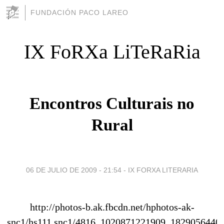
FUNDACIÓN PACO LAREO
IX FoRXa LiTeRaRia
Encontros Culturais no
Rural
06 DE JULIO DE 2009 - 21:54
-
IX FORXA LITERARIA
http://photos-b.ak.fbcdn.net/hphotos-ak-
snc1/hs111.snc1/4816_1020871221909_1829056440