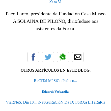
ZooM
Paco Lareo, presidente da Fundación Casa Museo
A SOLAINA DE PILOÑO, dirixíndose aos
asistentes da Forxa.
OTROS ARTÍCULOS EN ESTE BLOG:
ReCiTal MúSiCo Poético...
Eduards Vecbastiks
VieRNeS, Día 10... iNauGuRaCióN Da IX FoRXa LiTeRaRia