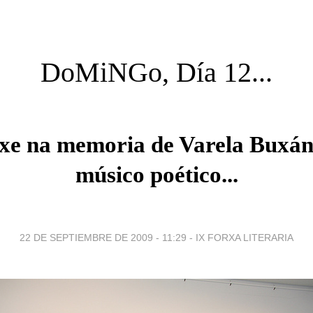
DoMiNGo, Día 12...
e na memoria de Varela Buxán e
músico poético...
22 DE SEPTIEMBRE DE 2009 - 11:29
-
IX FORXA LITERARIA