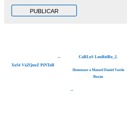
←
CaRLoS LouReiRo_2.
XoSé VáZQueZ PiNToR
Homenaxe a Manuel Daniel Varela
Buxán
→