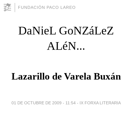
FUNDACIÓN PACO LAREO
DaNieL GoNZáLeZ
ALéN...
Lazarillo de Varela Buxán
01 DE OCTUBRE DE 2009 - 11:54
-
IX FORXA LITERARIA