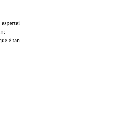
 espertei
to;
que é tan