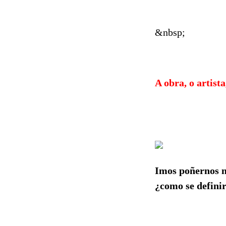
&nbsp;
A obra, o artist
Imos poñernos n
¿como se defini