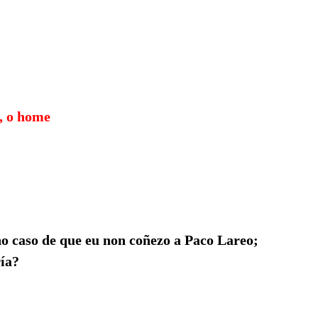
a, o home
o caso de que eu non coñezo a Paco Lareo;
ría?