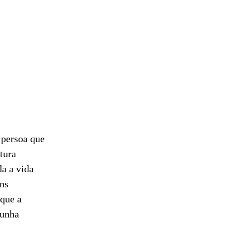
 persoa que
tura
da a vida
ans
 que a
 unha