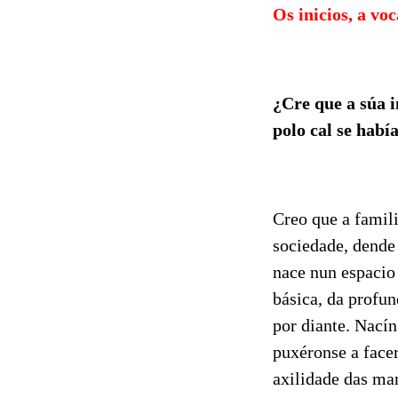
Os inicios, a vo
¿Cre que a súa i
polo cal se hab
Creo que a famili
sociedade, dende
nace nun espacio 
básica, da profun
por diante. Nacín
puxéronse a face
axilidade das man