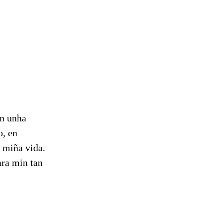
on unha
o, en
 miña vida.
ara min tan