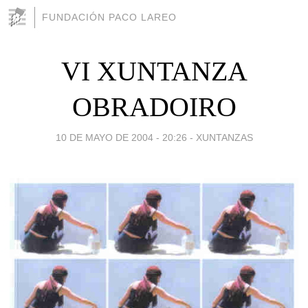
FUNDACIÓN PACO LAREO
VI XUNTANZA
OBRADOIRO
10 DE MAYO DE 2004 - 20:26
-
XUNTANZAS