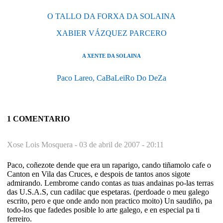
O TALLO DA FORXA DA SOLAINA
XABIER VÁZQUEZ PARCERO
A XENTE DA SOLAINA
Paco Lareo, CaBaLeiRo Do DeZa
1 COMENTARIO
Xose Lois Mosquera -
03 de abril de 2007 - 20:11
Paco, coñezote dende que era un raparigo, cando tiñamolo cafe o
Canton en Vila das Cruces, e despois de tantos anos sigote
admirando. Lembrome cando contas as tuas andainas po-las terras
das U.S.A.S, cun cadilac que espetaras. (perdoade o meu galego
escrito, pero e que onde ando non practico moito) Un saudiño, pa
todo-los que fadedes posible lo arte galego, e en especial pa ti
ferreiro.