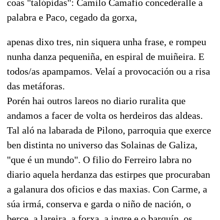
coas "talópidas": Camilo Camafio concedéralle a
palabra e Paco, cegado da gorxa,
apenas dixo tres, nin siquera unha frase, e rompeu
nunha danza pequeniña, en espiral de muiñeira. E
todos/as apampamos. Velaí a provocación ou a risa
das metáforas.
Porén hai outros lareos no diario ruralita que
andamos a facer de volta os herdeiros das aldeas.
Tal aló na labarada de Pilono, parroquia que exerce
ben distinta no universo das Solainas de Galiza,
"que é un mundo". O filio do Ferreiro labra no
diario aquela herdanza das estirpes que procuraban
a galanura dos oficios e das maxias. Con Carme, a
súa irmá, conserva e garda o niño de nación, o
berce, a lareira, a forxa, a ingre e o barquín, os