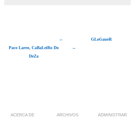
←
GLoGaueR
Paco Lareo, CaBaLeiRo Do
→
DeZa
ACERCA DE
ARCHIVOS
ADMINISTRAR