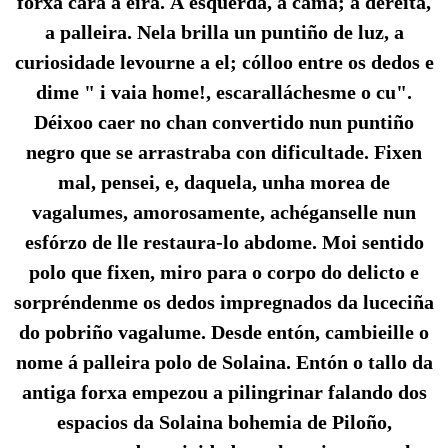
forxa cara á eira. Á esquerda, a cama; á dereita,
a palleira. Nela brilla un puntiño de luz, a
curiosidade levourne a el; cólloo entre os dedos e
dime " i vaia home!, escaralláchesme o cu".
Déixoo caer no chan convertido nun puntiño
negro que se arrastraba con dificultade. Fixen
mal, pensei, e, daquela, unha morea de
vagalumes, amorosamente, achéganselle nun
esfórzo de lle restaura-lo abdome. Moi sentido
polo que fixen, miro para o corpo do delicto e
sorpréndenme os dedos impregnados da luceciña
do pobriño vagalume. Desde entón, cambieille o
nome á palleira polo de Solaina. Entón o tallo da
antiga forxa empezou a pilingrinar falando dos
espacios da Solaina bohemia de Piloño,