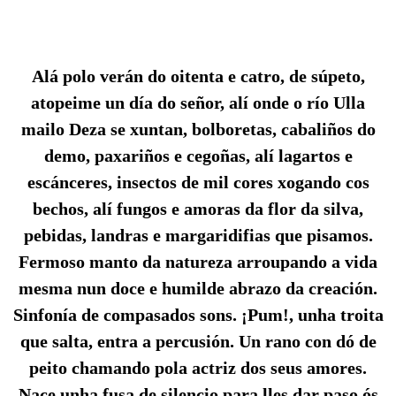
Alá polo verán do oitenta e catro, de súpeto,
atopeime un día do señor, alí onde o río Ulla
mailo Deza se xuntan, bolboretas, cabaliños do
demo, paxariños e cegoñas, alí lagartos e
escánceres, insectos de mil cores xogando cos
bechos, alí fungos e amoras da flor da silva,
pebidas, landras e margaridifias que pisamos.
Fermoso manto da natureza arroupando a vida
mesma nun doce e humilde abrazo da creación.
Sinfonía de compasados sons. ¡Pum!, unha troita
que salta, entra a percusión. Un rano con dó de
peito chamando pola actriz dos seus amores.
Nace unha fusa de silencio para lles dar paso ós