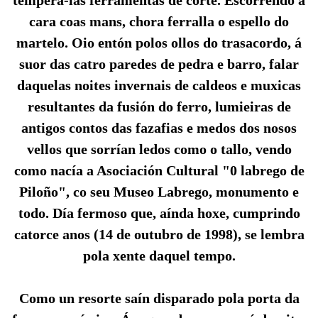
tempera-las ferramentas de corte. Escorrendo a
cara coas mans, chora ferralla o espello do
martelo. Oio entón polos ollos do trasacordo, á
suor das catro paredes de pedra e barro, falar
daquelas noites invernais de caldeos e muxicas
resultantes da fusión do ferro, lumieiras de
antigos contos das fazafias e medos dos nosos
vellos que sorrían ledos como o tallo, vendo
como nacía a Asociación Cultural "0 labrego de
Piloño", co seu Museo Labrego, monumento e
todo. Día fermoso que, aínda hoxe, cumprindo
catorce anos (14 de outubro de 1998), se lembra
pola xente daquel tempo.
Como un resorte saín disparado pola porta da