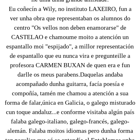
Eu coñecín a Wily, no instituto LAXEIRO, fun a
ver unha obra que representaban os alumnos do
centro "Os vellos non deben enamorarse" de
CASTELAO e chamoume moito a atención un
espantallo moi "espijado", a millor representación
de espantallo que eu nunca vira e pregunteille a
profesora CARMEN BUXAN de quen era e fun
darlle os meus parabens.Daquelas andaba
acompañado dunha guitarra, facía poesía e
compoñía, tamén me chamou a atención a sua
forma de falar,única en Galicia, o galego misturado
cun toque andaluz...e conforme visitaba algún país
falaba galego-italiano, galego-francés, galego-
alemán. Falaba moitos idiomas pero dunha forma
tan peculiar que só se entendía el.Entablamos unha