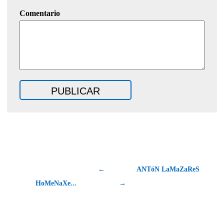
Comentario
←
ANTóN LaMaZaReS
HoMeNaXe...
→