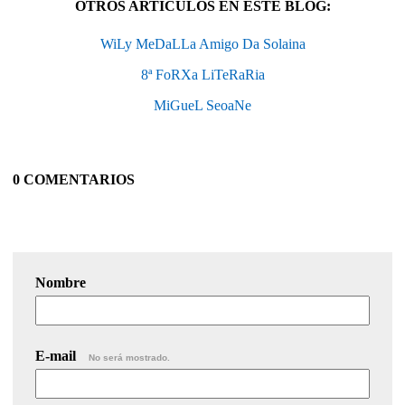
OTROS ARTÍCULOS EN ESTE BLOG:
WiLy MeDaLLa Amigo Da Solaina
8ª FoRXa LiTeRaRia
MiGueL SeoaNe
0 COMENTARIOS
Nombre
E-mail
No será mostrado.