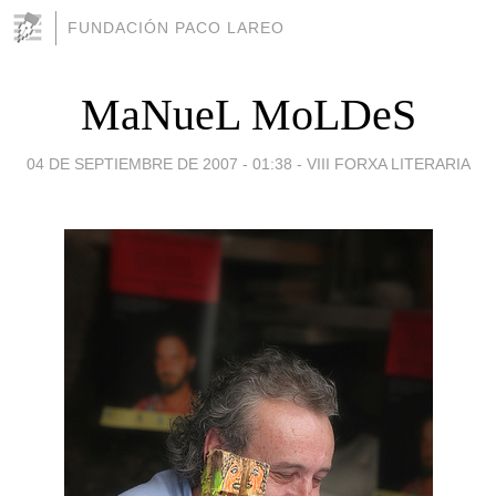
FUNDACIÓN PACO LAREO
MaNueL MoLDeS
04 DE SEPTIEMBRE DE 2007 - 01:38
-
VIII FORXA LITERARIA