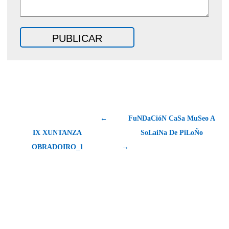
←
FuNDaCióN CaSa MuSeo A
IX XUNTANZA
SoLaiNa De PiLoÑo
OBRADOIRO_1
→