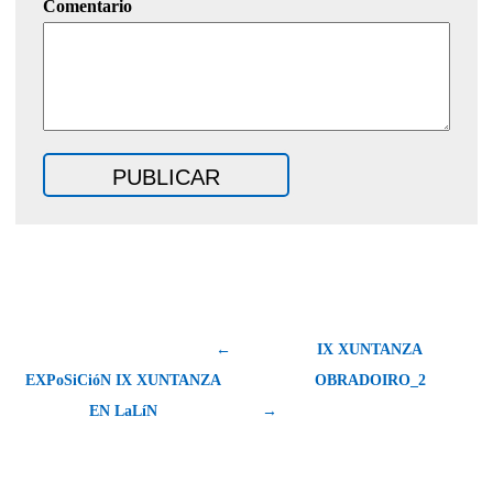
Comentario
←
IX XUNTANZA
EXPoSiCióN IX XUNTANZA
OBRADOIRO_2
EN LaLíN
→