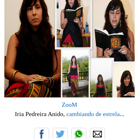
ZooM
Iria Pedreira Anido,
cambiando de estrela
...