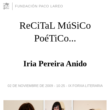
FUNDACIÓN PACO LAREO
ReCiTaL MúSiCo
PoéTiCo...
Iria Pereira Anido
02 DE NOVIEMBRE DE 2009 - 10:25
-
IX FORXA LITERARIA