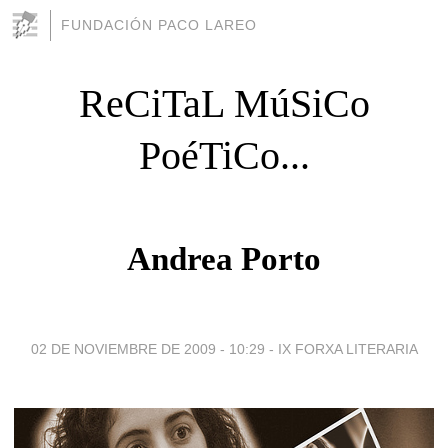
FUNDACIÓN PACO LAREO
ReCiTaL MúSiCo
PoéTiCo...
Andrea Porto
02 DE NOVIEMBRE DE 2009 - 10:29
-
IX FORXA LITERARIA