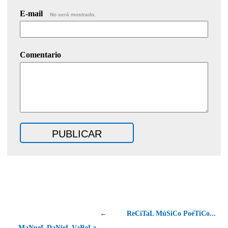
E-mail
No será mostrado.
Comentario
←
ReCiTaL MúSiCo PoéTiCo...
MaNueL DaNieL VaReLa