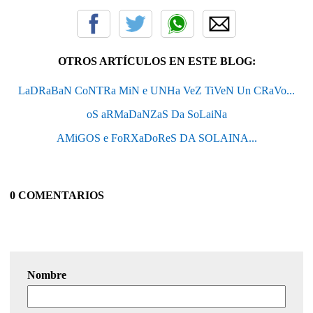
OTROS ARTÍCULOS EN ESTE BLOG:
LaDRaBaN CoNTRa MiN e UNHa VeZ TiVeN Un CRaVo...
oS aRMaDaNZaS Da SoLaiNa
AMiGOS e FoRXaDoReS DA SOLAINA...
0 COMENTARIOS
Nombre