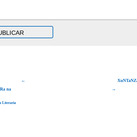
←
XuNTaNZ
Ra na
→
 Literaria