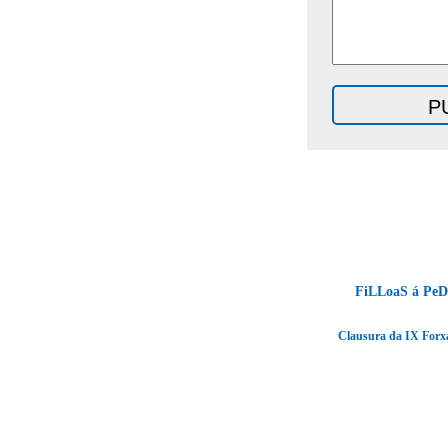
FiLLoaS á PeD
Clausura da IX Forxa