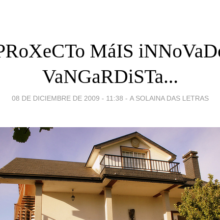
PRoXeCTo MáIS iNNoVaD
VaNGaRDiSTa...
08 DE DICIEMBRE DE 2009 - 11:38
-
A SOLAINA DAS LETRAS