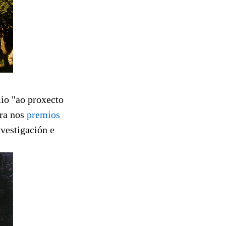
io "ao proxecto
dra nos
premios
nvestigación e