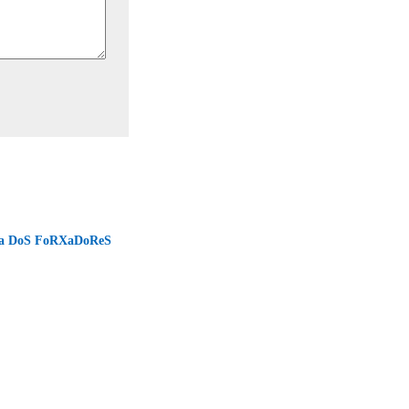
a DoS FoRXaDoReS