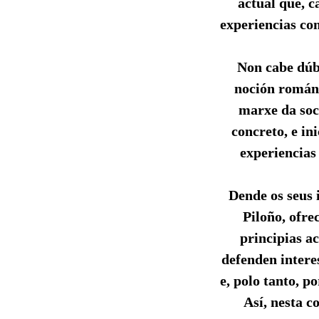
actual que, 
experiencias com
Non cabe dúbi
noción románt
marxe da soc
concreto, e in
experiencias
Dende os seus i
Piloño, ofre
principias a
defenden interes
e, polo tanto, p
Así, nesta 