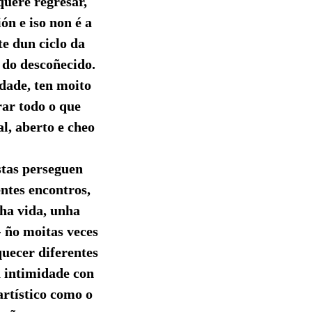
quere regresar,
ón e iso non é a
te dun ciclo da
do descoñecido.
idade, ten moito
rar todo o que
l, aberto e cheo
stas perseguen
entes encontros,
nha vida, unha
- ño moitas veces
quecer diferentes
a intimidade con
artístico como o