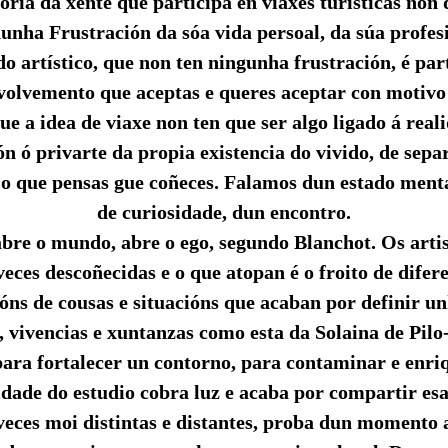
oría da xente que participa en viaxes turísticas non 
unha Frustración da sóa vida persoal, da súa profesi
do artístico, que non ten ningunha frustración, é par
volvemento que aceptas e queres aceptar con motivo 
que a idea de viaxe non ten que ser algo ligado á real
n ó privarte da propia existencia do vivido, de sepa
 o que pensas gue coñeces. Falamos dun estado menta
de curiosidade, dun encontro.
bre o mundo, abre o ego, segundo Blanchot. Os arti
eces descoñecidas e o que atopan é o froito de difer
ns de cousas e situacións que acaban por definir u
o, vivencias e xuntanzas como esta da Solaina de Pilo
para fortalecer un contorno, para contaminar e enri
idade do estudio cobra luz e acaba por compartir es
veces moi distintas e distantes, proba dun momento 