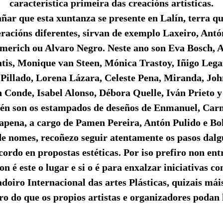
característica primeira das creacións artísticas.
añar que esta xuntanza se presente en Lalín, terra q
xeracións diferentes, sirvan de exemplo Laxeiro, Ant
merich ou Alvaro Negro. Neste ano son Eva Bosch, 
atis, Monique van Steen, Mónica Trastoy, Iñigo Lega
 Pillado, Lorena Lázara, Celeste Pena, Miranda, Jo
Conde, Isabel Alonso, Débora Quelle, Iván Prieto y
én son os estampados de deseños de Enmanuel, Car
Dapena, a cargo de Pamen Pereira, Antón Pulido e Bo
e nomes, recoñezo seguir atentamente os pasos dalg
ordo en propostas estéticas. Por iso prefiro non ent
on é este o lugar e si o é para enxalzar iniciativas c
oiro Internacional das artes Plásticas, quizais mái
ro do que os propios artistas e organizadores podan 