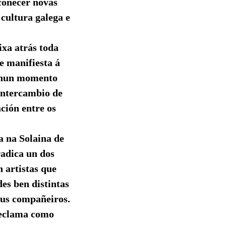
coñecer novas
 cultura galega e
ixa atrás toda
e manifiesta á
a nun momento
 intercambio de
ción entre os
za na Solaina de
radica un dos
 artistas que
des ben distintas
seus compañeiros.
reclama como