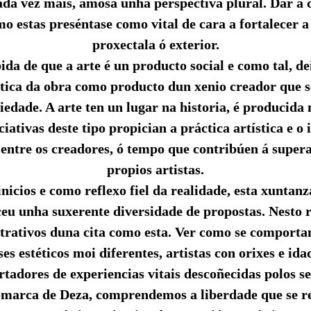
cada vez mais, amosa unha perspectiva plural. Dar a 
o estas preséntase como vital de cara a fortalecer a
proxectala ó exterior.
da de que a arte é un producto social e como tal, de
ica da obra como producto dun xenio creador que s
iedade. A arte ten un lugar na historia, é producid
iciativas deste tipo propician a práctica artística e o
 entre os creadores, ó tempo que contribúen á supera
propios artistas.
nicios e como reflexo fiel da realidade, esta xuntan
ceu unha suxerente diversidade de propostas. Nesto 
ctrativos duna cita como esta. Ver como se comportan
es estéticos moi diferentes, artistas con orixes e ida
ortadores de experiencias vitais descoñecidas polos 
comarca de Deza, comprendemos a liberdade que se 