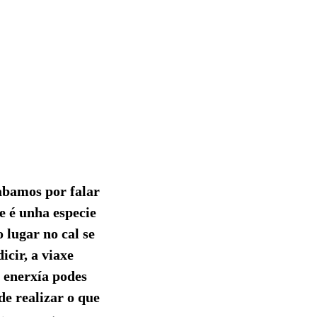
abamos por falar
ue é unha especie
 lugar no cal se
icir, a viaxe
sa enerxía podes
de realizar o que