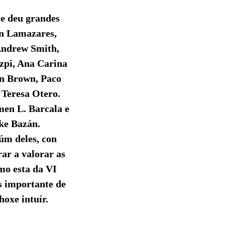
ue deu grandes
ón Lamazares,
Andrew Smith,
zpi, Ana Carina
hn Brown, Paco
 Teresa Otero.
men L. Barcala e
ke Bazán.
úm deles, con
rar a valorar as
omo esta da VI
s importante de
hoxe intuír.