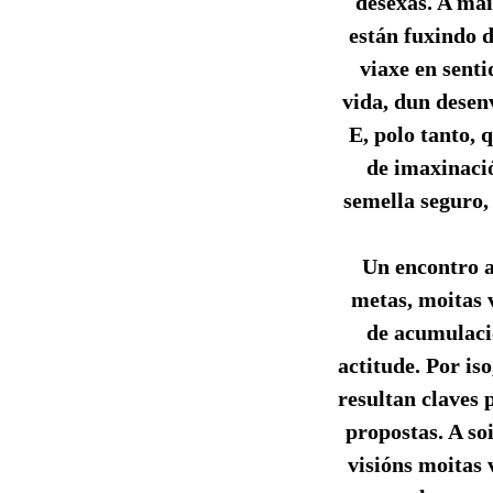
desexas. A mai
están fuxindo d
viaxe en senti
vida, dun desen
E, polo tanto, 
de imaxinació
semella seguro,
Un encontro a
metas, moitas v
de acumulació
actitude. Por is
resultan claves 
propostas. A so
visións moitas 