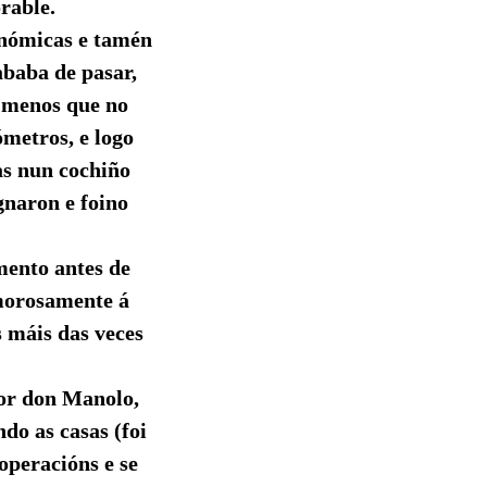
orable.
onómicas e tamén
ababa de pasar,
a menos que no
ómetros, e logo
as nun cochiño
gnaron e foino
mento antes de
morosamente á
 máis das veces
por don Manolo,
ndo as casas (foi
operacións e se