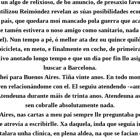
 un algo de relixioso, de bo anuncio, de presaxio fav
tilizou Reimóndez revelan as súas posibilidades ec
 país, que quedara moi mancado pola guerra que ac
e tamén estivera o noso amigo como sanitario, nad
el). Nun tempo a pé, ó mellor ata dez ou quince quil
bicicleta, en meto, e finalmente en coche, de primeir
tivo anotado longo tempo e que un día por fin llo asi
buscar a Barcelona.
ei para Buenos Aires. Tiña vinte anos. En todo mo
ven relacionándome con el. El seguiu atendendo -«a
Atendeuna durante máis de trinta anos. Atendeuna as
sen cobralle absolutamente nada.
ires, nas cartas a meu pai sempre lle preguntaba 
 atrevía a escribirlle. Xa daquela, inda que seguía i
talara unha clínica, en plena aldea, na que se facían 