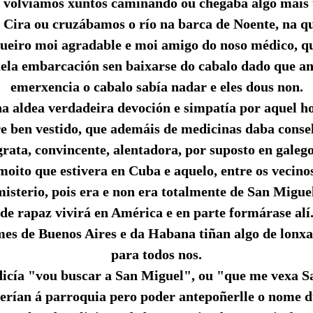
 volvíamos xuntos camiñando ou chegaba algo máis 
Cira ou cruzábamos o río na barca de Noente, na 
ueiro moi agradable e moi amigo do noso médico, qu
uela embarcación sen baixarse do cabalo dado que an
emerxencia o cabalo sabía nadar e eles dous non.
a aldea verdadeira devoción e simpatía por aquel 
e ben vestido, que ademáis de medicinas daba conse
grata, convincente, alentadora, por suposto en galego
ito que estivera en Cuba e aquelo, entre os vecinos
misterio, pois era e non era totalmente de San Migue
de rapaz vivirá en América e en parte formárase alí.
es de Buenos Aires e da Habana tiñan algo de lonx
para todos nos.
dicía "vou buscar a San Miguel", ou "que me vexa S
ferían á parroquia pero poder antepoñerlle o nome d