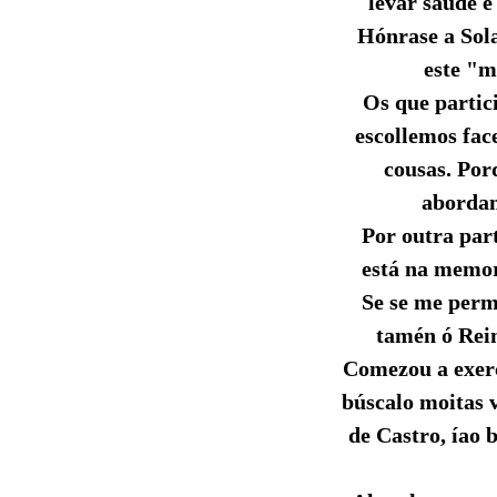
levar saúde e
Hónrase a Sola
este "m
Os que partic
escollemos fac
cousas. Por
abordam
Por outra part
está na memor
Se se me perm
tamén ó Reim
Comezou a exerc
búscalo moitas 
de Castro, íao