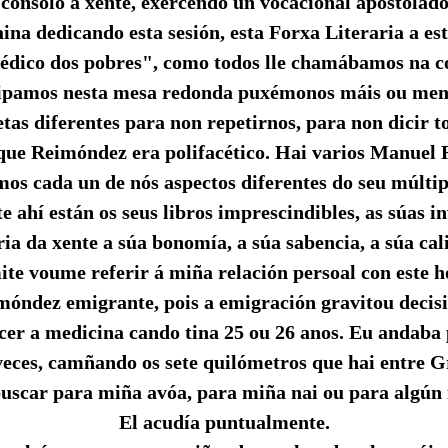
 consolo á xente, exercendo un vocacional apostolad
ina dedicando esta sesión, esta Forxa Literaria a es
édico dos pobres", como todos lle chamábamos na 
ipamos nesta mesa redonda puxémonos máis ou men
etas diferentes para non repetirnos, para non dicir 
que Reimóndez era polifacético. Hai varios Manuel
os cada un de nós aspectos diferentes do seu múltipl
e ahí están os seus libros imprescindibles, as súas in
ia da xente a súa bonomía, a súa sabencia, a súa ca
ite voume referir á miña relación persoal con este h
óndez emigrante, pois a emigración gravitou decis
er a medicina cando tina 25 ou 26 anos. Eu andaba p
veces, camñando os sete quilómetros que hai entre G
 buscar para miña avóa, para miña nai ou para algún
El acudía puntualmente.