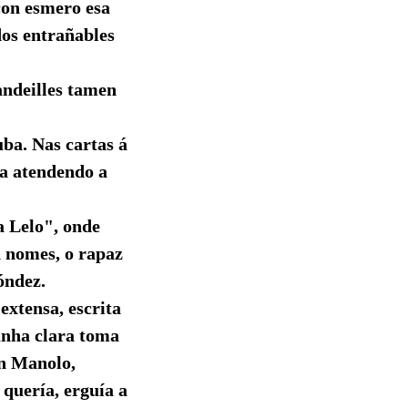
 con esmero esa
os entrañables
andeilles tamen
uba. Nas cartas á
ía atendendo a
a Lelo", onde
n nomes, o rapaz
óndez.
extensa, escrita
unha clara toma
on Manolo,
quería, erguía a