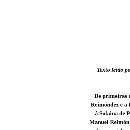
Texto leído p
De primeiras 
Reimóndez e a t
á Solaina de 
Manuel Reimónde