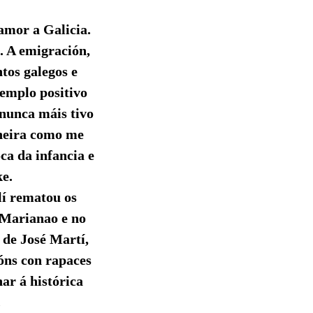
 amor a Galicia.
. A emigración,
tos galegos e
emplo positivo
 nunca máis tivo
aneira como me
ca da infancia e
ke.
lí rematou os
 Marianao e no
 de José Martí,
ións con rapaces
ar á histórica
.