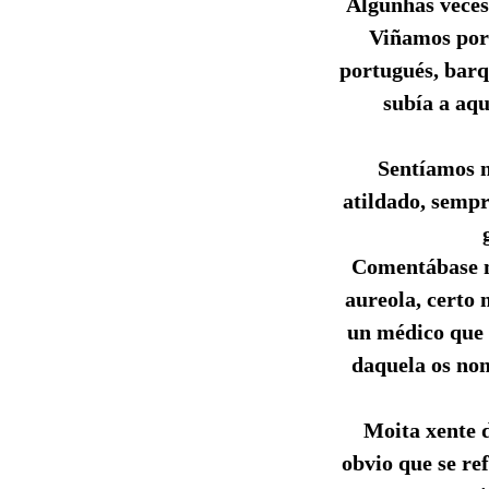
Algunhas veces
Viñamos por 
portugués, barq
subía a aq
Sentíamos n
atildado, sempr
Comentábase mo
aureola, certo 
un médico que 
daquela os nom
Moita xente 
obvio que se re