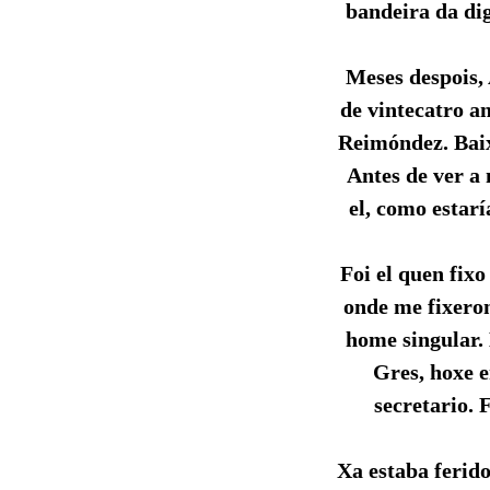
bandeira da di
Meses despois, 
de vintecatro a
Reimóndez. Baix
Antes de ver a 
el, como estarí
Foi el quen fix
onde me fixeron
home singular. 
Gres, hoxe e
secretario. 
Xa estaba ferido