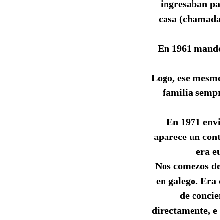
ingresaban pac
casa (chamada
En 1961 mandei
Logo, ese mesmo 
familia sempr
En 1971 envi
aparece un cont
era e
Nos comezos de 
en galego. Era
de concie
directamente, e