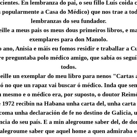
ientes. En lembranza do pai, o seu fillo Luís coida
 popularmente a Casa do Médico) que nos trae a tod
lembranzas do seu fundador.
lle a meus pais os meus dous primeiros libros, e m
exemplares para don Manolo.
ano, Anisia e máis eu fomos residir e traballar a C
e preguntaba polo médico amigo, que sabía os segu
todos.
eille un exemplar do meu libro para nenos "Cartas 
ó no que un rapaz vai buscar ó médico. Inda que se
u mesmo e o médico era, por suposto, o doutor Reim
1972 recibín na Habana unha carta del, unha carta 
 coma unha declaración de fe no destino de Galicia, 
ncia do seu país. E a min alegroume saber del, de d
 alegroume saber que aquel home a quen admiraba e 