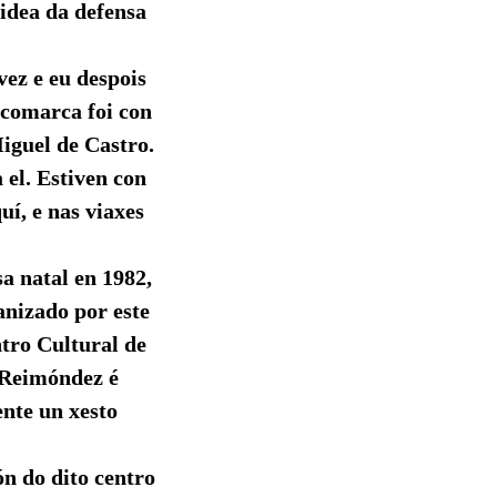
idea da defensa
vez e eu despois
 comarca foi con
iguel de Castro.
 el. Estiven con
uí, e nas viaxes
a natal en 1982,
anizado por este
ntro Cultural de
s Reimóndez é
ente un xesto
ón do dito centro