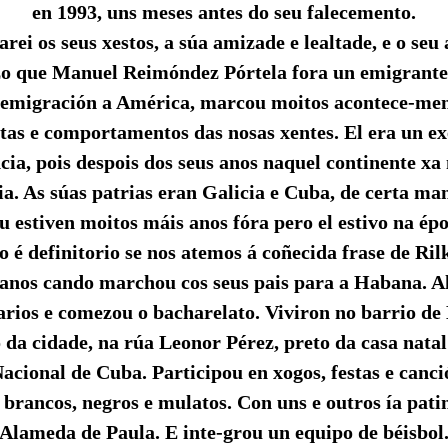
en 1993, uns meses antes do seu falecemento.
ei os seus xestos, a súa amizade e lealtade, e o seu
o que Manuel Reimóndez Pórtela fora un emigrante
 emigración a América, marcou moitos acontece-men
tas e comportamentos das nosas xentes. El era un ex
cia, pois despois dos seus anos naquel continente xa
ia. As súas patrias eran Galicia e Cuba, de certa m
u estiven moitos máis anos fóra pero el estivo na épo
o é definitorio se nos atemos á coñecida frase de Ril
anos cando marchou cos seus pais para a Habana. A
arios e comezou o bacharelato. Viviron no barrio de
o da cidade, na rúa Leonor Pérez, preto da casa natal
acional de Cuba. Participou en xogos, festas e canc
 brancos, negros e mulatos. Con uns e outros ía patin
Alameda de Paula. E inte-grou un equipo de béisbol