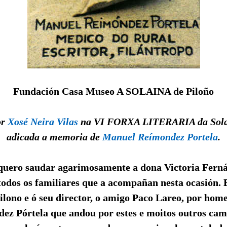
Fundación Casa Museo A SOLAINA de Piloño
or
Xosé Neira Vilas
na VI FORXA LITERARIA da Solai
adicada a memoria de
Manuel Reímondez Portela
.
quero saudar agarimosamente a dona Victoria Ferná
odos os familiares que a acompañan nesta ocasión. E
Pilono e ó seu director, o amigo Paco Lareo, por hom
z Pórtela que andou por estes e moitos outros ca