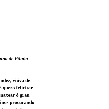
na de Piloño
ndez, viúva de
 quero felicitar
enaxear ó gran
minos procurando