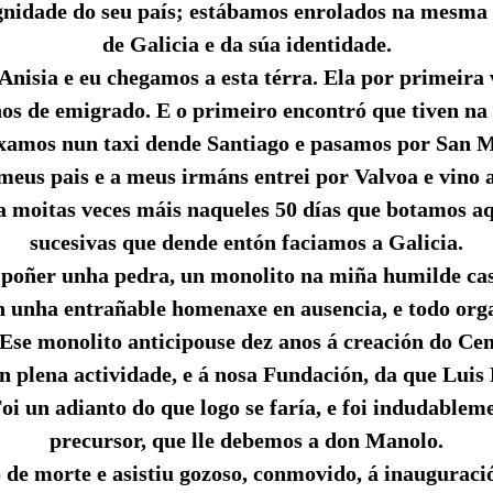
gnidade do seu país; estábamos enrolados na mesma 
de Galicia e da súa identidade.
Anisia e eu chegamos a esta térra. Ela por primeira 
nos de emigrado. E o primeiro encontró que tiven na
amos nun taxi dende Santiago e pasamos por San M
meus pais e a meus irmáns entrei por Valvoa e vino a
a moitas veces máis naqueles 50 días que botamos aq
sucesivas que dende entón faciamos a Galicia.
o poñer unha pedra, un monolito na miña humilde cas
 unha entrañable homenaxe en ausencia, e todo org
Ese monolito anticipouse dez anos á creación do Ce
n plena actividade, e á nosa Fundación, da que Lui
Foi un adianto do que logo se faría, e foi indudablem
precursor, que lle debemos a don Manolo.
 de morte e asistiu gozoso, conmovido, á inauguraci