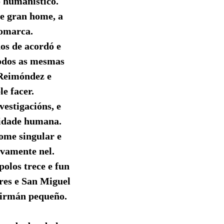
o humanístico.
te gran home, a
comarca.
os de acordó e
todos as mesmas
 Reimóndez e
e facer.
vestigacións, e
lidade humana.
ome singular e
ivamente nel.
olos trece e fun
res e San Miguel
 irmán pequeño.