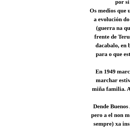
por si
Os medios que u
a evolución do
(guerra na qu
frente de Teru
dacabalo, en 
para o que es
En 1949 march
marchar esti
miña familia. 
Dende Buenos A
pero a el non me
sempre) xa ins