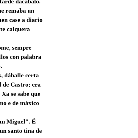
tarde dacabalo.
que remaba un
en case a diario
te calquera
home, sempre
llos con palabra
.
, dáballe certa
l de Castro; era
 Xa se sabe que
ano e de máxico
an Miguel". É
un santo tina de