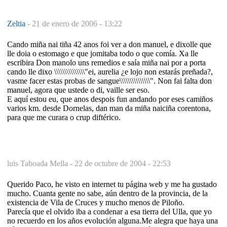
Zeltia
-
21 de enero de 2006 - 13:22
Cando miña nai tiña 42 anos foi ver a don manuel, e dixolle que
lle doia o estomago e que jomitaba todo o que comía. Xa lle
escribira Don manolo uns remedios e saía miña nai por a porta
cando lle dixo \\\\\\\\\\\\\\\"ei, aurelia ¿e lojo non estarás preñada?,
vasme facer estas probas de sangue\\\\\\\\\\\\\\\". Non fai falta don
manuel, agora que ustede o di, vaille ser eso.
E aquí estou eu, que anos despois fun andando por eses camiños
varios km. desde Dornelas, dan man da miña naiciña corentona,
para que me curara o crup diftérico.
luis Taboada Mella -
22 de octubre de 2004 - 22:53
Querido Paco, he visto en internet tu página web y me ha gustado
mucho. Cuanta gente no sabe, aún dentro de la provincia, de la
existencia de Vila de Cruces y mucho menos de Piloño.
Parecía que el olvido iba a condenar a esa tierra del Ulla, que yo
no recuerdo en los años evolución alguna.Me alegra que haya una